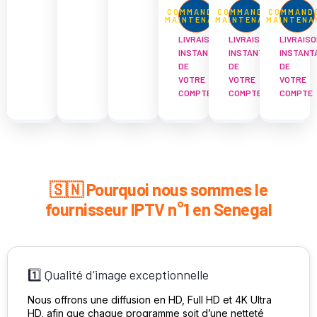
COMMANDEZ
COMMANDEZ
COMMAND
MAINTENANT
MAINTENANT
MAINTENA
LIVRAISON
LIVRAISON
LIVRAISO
INSTANTANÉE
INSTANTANÉE
INSTANT
DE
DE
DE
VOTRE
VOTRE
VOTRE
COMPTE
COMPTE
COMPTE
🇸🇳 Pourquoi nous sommes le
fournisseur IPTV n°1 en Senegal
1️⃣ Qualité d’image exceptionnelle
Nous offrons une diffusion en HD, Full HD et 4K Ultra
HD, afin que chaque programme soit d’une netteté