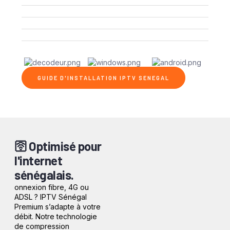
Smart TV (Samsung, LG, Sony, Android TV)
IPTV box & Amazon Fire Stick
Smartphone iOS & Android
PC / Mac & tablets
Applications IPTV pour une installation simple
GUIDE D'INSTALLATION IPTV SENEGAL
🛜 Optimisé pour
l'internet
sénégalais.
onnexion fibre, 4G ou
ADSL ? IPTV Sénégal
Premium s’adapte à votre
débit. Notre technologie
de compression