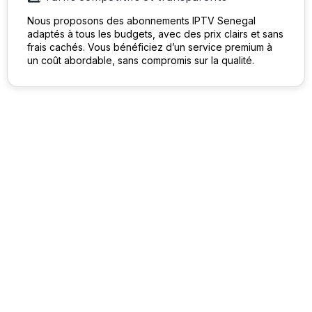
Nous proposons des abonnements IPTV Senegal
adaptés à tous les budgets, avec des prix clairs et sans
frais cachés. Vous bénéficiez d’un service premium à
un coût abordable, sans compromis sur la qualité.
🏅 Vivez le sport comme
jamais avec IPTV Sénégal
Premium.
Football, tennis, Formule 1, basket… Accédez en direct
à toutes les grandes compétitions mondiales grâce à
un catalogue complet de chaînes sportives
internationales, diffusées en HD et 4K.
Ne ratez plus aucun match de Ligue des Champions,
de Premier League ou de Ligue 1. Suivez les tournois