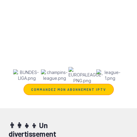
ATP et WTA, vibrez devant chaque Grand Prix de F1
— le tout avec une image d’une netteté irréprochable
et une diffusion fluide, sans coupure.
Et parce que le sport ne s’arrête jamais, profitez du
replay et des chaînes spécialisées pour revivre les
plus beaux moments à votre rythme, où que vous
soyez.
Abonnement IPTV Senegal Premium : votre
passion, sans limite.
COMMANDEZ MON ABONNEMENT IPTV
👨‍👩‍👧‍👦 Un
divertissement