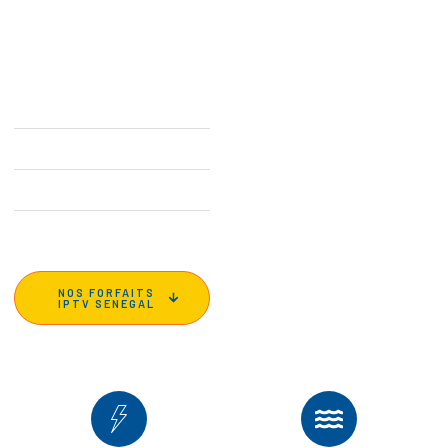
africaines et
internationales en haute
qualité (HD, Full HD et
4K), sans coupures et à
prix abordable.
Accès à 50 000 chaînes
HD/4K/8K
127 000+ films et séries
avec sous-titres FR
Toutes les ligues et
tournois sportifs
Garantie satisfait ou
remboursé de 30 jours
NOS FORFAITS
IPTV SENEGAL