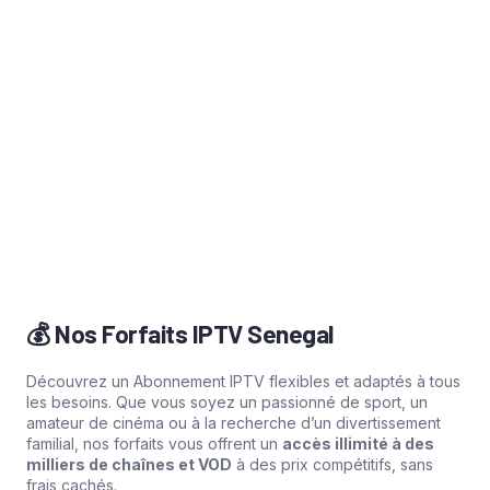
vos codes d’accès et instructions d’installation par e-
mail ou WhatsApp.
3️⃣ Profitez du direct
Installez l’application sur votre appareil (Smart TV,
Android, iOS, PC, etc.), connectez-vous et
commencez à regarder vos chaînes préférées en
direct.
💰 Nos Forfaits IPTV Senegal
Découvrez un Abonnement IPTV flexibles et adaptés à tous
les besoins. Que vous soyez un passionné de sport, un
amateur de cinéma ou à la recherche d’un divertissement
familial, nos forfaits vous offrent un
accès illimité à des
milliers de chaînes et VOD
à des prix compétitifs, sans
frais cachés.